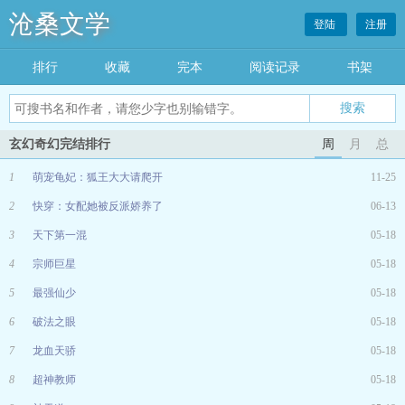
沧桑文学
登陆
注册
排行
收藏
完本
阅读记录
书架
玄幻奇幻完结排行
周
月
总
1
萌宠龟妃：狐王大大请爬开
11-25
2
快穿：女配她被反派娇养了
06-13
3
天下第一混
05-18
4
宗师巨星
05-18
5
最强仙少
05-18
6
破法之眼
05-18
7
龙血天骄
05-18
8
超神教师
05-18