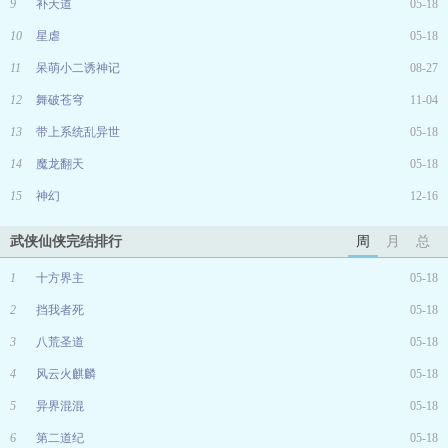
9
补天道
05-18
10
星虐
05-18
11
呆萌小二诱神记
08-27
12
舞破苍穹
11-04
13
带上系统乱异世
05-18
14
魔龙翻天
05-18
15
神幻
12-16
武侠仙侠完结排行
周
月
总
1
十方界主
05-18
2
挡我者死
05-18
3
八荒圣道
05-18
4
风云火麒麟
05-18
5
异界混混
05-18
6
第二道纪
05-18