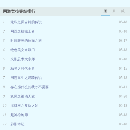
网游竞技完结排行
周
月
总
1
龙珠之贝吉特的传说
05-18
2
网游之机械王者
05-18
3
时崎狂三的位面之旅
03-17
4
绝色美女来敲门
05-18
5
火影忍术大宗师
05-18
6
精灵之时代王者
04-15
7
网游重生之邪骑传说
05-18
8
存在感什么的我才不需要
03-11
9
妖尾之被动无敌
04-28
10
海贼王之复仇之始
05-18
11
超神枪炮师
05-18
12
邪影本纪
05-18