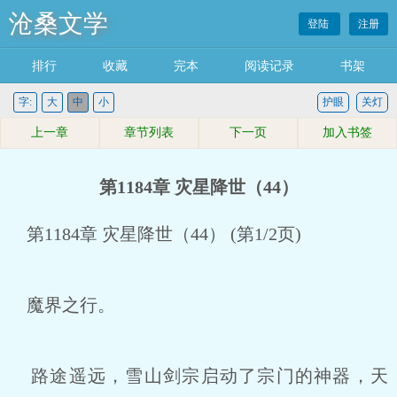
沧桑文学
登陆
注册
排行
收藏
完本
阅读记录
书架
字:
大
中
小
护眼
关灯
上一章
章节列表
下一页
加入书签
第1184章 灾星降世（44）
第1184章 灾星降世（44） (第1/2页)
魔界之行。
路途遥远，雪山剑宗启动了宗门的神器，天