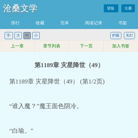
沧桑文学
登陆
注册
排行
收藏
完本
阅读记录
书架
字:
大
中
小
护眼
关灯
上一章
章节列表
下一页
加入书签
第1189章 灾星降世（49）
第1189章 灾星降世（49） (第1/2页)
“谁入魔？”魔王面色阴冷。
“白瑜。”