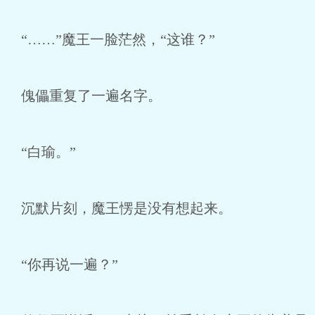
“……”魔王一脸茫然，“这谁？”
傀儡重复了一遍名字。
“白瑜。”
沉默片刻，魔王愣是没有想起来。
“你再说一遍？”