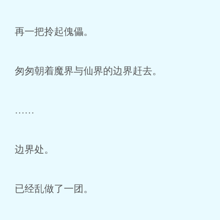
再一把拎起傀儡。
匆匆朝着魔界与仙界的边界赶去。
……
边界处。
已经乱做了一团。