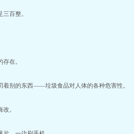
足三百整。
的存在。
着别的东西——垃圾食品对人体的各种危害性。
悔改。
薯片，一边刷手机。