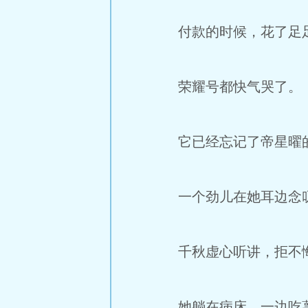
付款的时候，花了足
荣耀号都快气哭了。
它已经忘记了帝星曜
一个劲儿在她耳边念叨
千秋虚心听讲，拒不
她躺在病床，一边吃