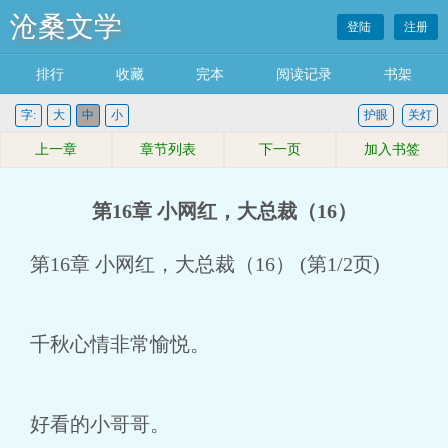
沧桑文学
登陆
注册
排行
收藏
完本
阅读记录
书架
字:
大
中
小
护眼
关灯
上一章
章节列表
下一页
加入书签
第16章 小网红，大总裁（16）
第16章 小网红，大总裁（16） (第1/2页)
千秋心情非常愉悦。
好看的小哥哥。