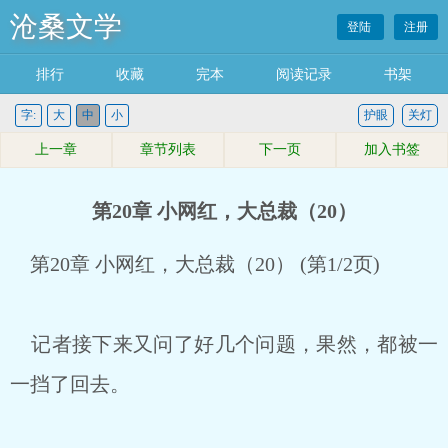
沧桑文学
登陆
注册
排行
收藏
完本
阅读记录
书架
字:
大
中
小
护眼
关灯
上一章
章节列表
下一页
加入书签
第20章 小网红，大总裁（20）
第20章 小网红，大总裁（20） (第1/2页)
记者接下来又问了好几个问题，果然，都被一
一挡了回去。