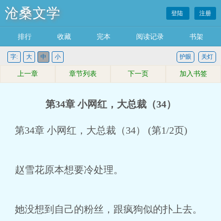
沧桑文学
登陆
注册
排行
收藏
完本
阅读记录
书架
字:
大
中
小
护眼
关灯
上一章
章节列表
下一页
加入书签
第34章 小网红，大总裁（34）
第34章 小网红，大总裁（34） (第1/2页)
赵雪花原本想要冷处理。
她没想到自己的粉丝，跟疯狗似的扑上去。