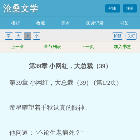
沧桑文学
登陆
注册
排行
收藏
完本
阅读记录
书架
字:
大
中
小
护眼
关灯
上一章
章节列表
下一页
加入书签
第39章 小网红，大总裁（39）
第39章 小网红，大总裁（39） (第1/2页)
帝星曜望着千秋认真的眼神。
他问道：“不论生老病死？”