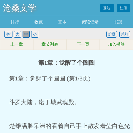
沧桑文学
登陆
注册
排行
收藏
完本
阅读记录
书架
字:
大
中
小
护眼
关灯
上一章
章节列表
下一页
加入书签
第1章：觉醒了个圈圈
第1章：觉醒了个圈圈 (第1/3页)
斗罗大陆，诺丁城武魂殿。
楚维满脸呆滞的看着自己手上散发着莹白色光