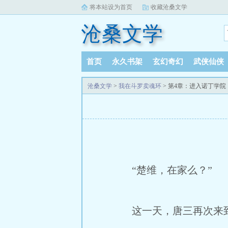
将本站设为首页
收藏沧桑文学
沧桑文学
首页
永久书架
玄幻奇幻
武侠仙侠
沧桑文学
>
我在斗罗卖魂环
> 第4章：进入诺丁学院
“楚维，在家么？”
这一天，唐三再次来