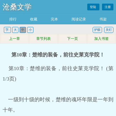
沧桑文学
登陆
注册
排行
收藏
完本
阅读记录
书架
字:
大
中
小
护眼
关灯
上一章
章节列表
下一页
加入书签
第10章：楚维的装备，前往史莱克学院！
第10章：楚维的装备，前往史莱克学院！ (第
1/3页)
一级到十级的时候，楚维的魂环年限是一年到
十年。