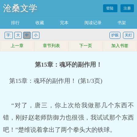
沧桑文学
登陆
注册
排行
收藏
完本
阅读记录
书架
字:
大
中
小
护眼
关灯
上一章
章节列表
下一页
加入书签
第15章：魂环的副作用！
第15章：魂环的副作用！ (第1/3页)
“对了，唐三，你上次给我做那几个东西不
错，刚好赵老师防御力也很强，我试试那个东西
吧！”楚维说着拿出了两个拳头大的铁球。