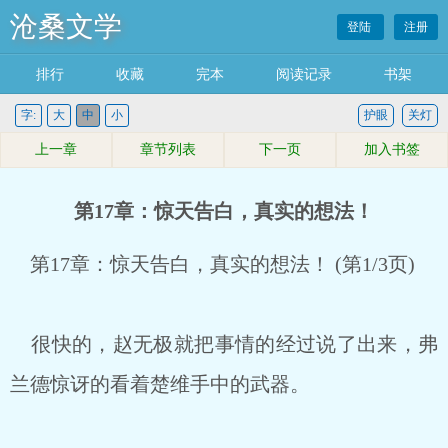
沧桑文学
登陆
注册
排行
收藏
完本
阅读记录
书架
字:
大
中
小
护眼
关灯
上一章
章节列表
下一页
加入书签
第17章：惊天告白，真实的想法！
第17章：惊天告白，真实的想法！ (第1/3页)
很快的，赵无极就把事情的经过说了出来，弗
兰德惊讶的看着楚维手中的武器。