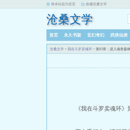
将本站设为首页
收藏沧桑文学
沧桑文学
首页
永久书架
玄幻奇幻
武侠仙侠
沧桑文学
>
我在斗罗卖魂环
> 第83章：进入魂兽森
《我在斗罗卖魂环》第