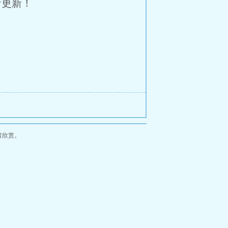
新更新！
者欣赏。