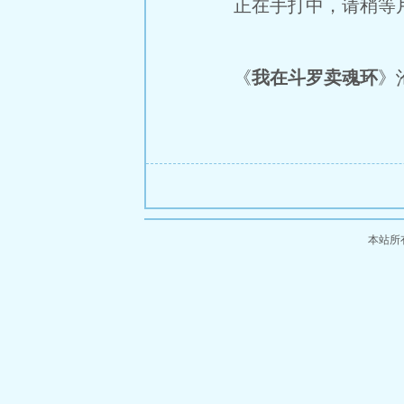
正在手打中，请稍等片
《
我在斗罗卖魂环
》沧
本站所