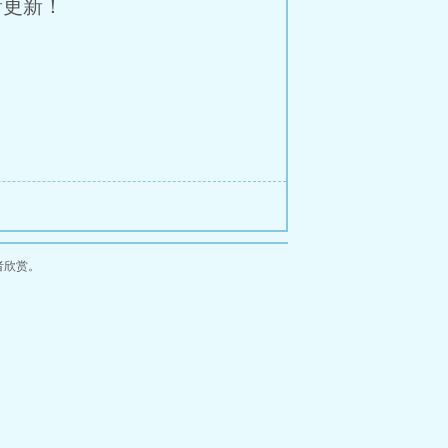
新更新！
者欣赏。