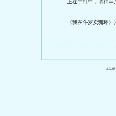
正在手打中，请稍等片
《
我在斗罗卖魂环
》沧
本站所