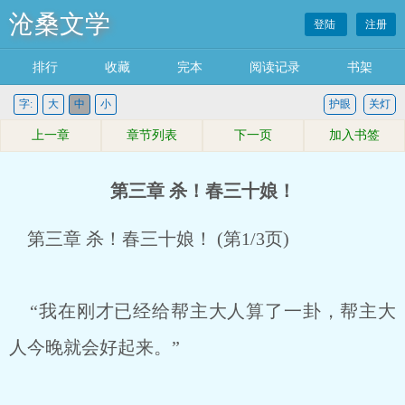
沧桑文学
登陆
注册
排行
收藏
完本
阅读记录
书架
字:
大
中
小
护眼
关灯
上一章
章节列表
下一页
加入书签
第三章 杀！春三十娘！
第三章 杀！春三十娘！ (第1/3页)
“我在刚才已经给帮主大人算了一卦，帮主大
人今晚就会好起来。”