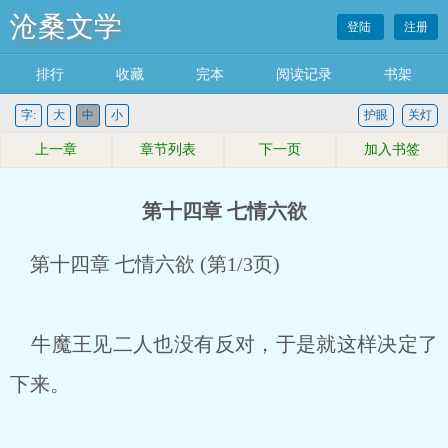
沧桑文学
登陆
注册
排行
收藏
完本
阅读记录
书架
字:
大
中
小
护眼
关灯
上一章
章节列表
下一页
加入书签
第十四章 七情六欲
第十四章 七情六欲 (第1/3页)
牛魔王见二人也没有反对，于是就这样决定了
下来。