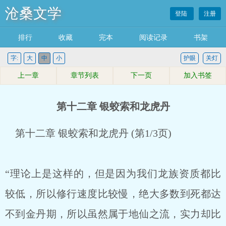
沧桑文学
登陆
注册
排行
收藏
完本
阅读记录
书架
字:
大
中
小
护眼
关灯
上一章
章节列表
下一页
加入书签
第十二章 银蛟索和龙虎丹
第十二章 银蛟索和龙虎丹 (第1/3页)
“理论上是这样的，但是因为我们龙族资质都比
较低，所以修行速度比较慢，绝大多数到死都达
不到金丹期，所以虽然属于地仙之流，实力却比