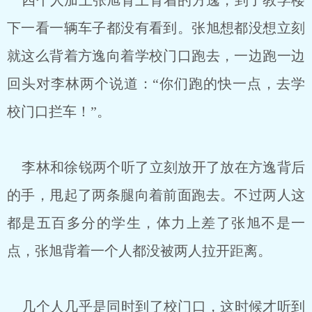
四个人加上张旭背上背着的方逸，到了教学楼
下一看一辆车子都没有看到。张旭想都没想立刻
就这么背着方逸向着学校门口跑去，一边跑一边
回头对李林两个说道：“你们跑的快一点，去学
校门口拦车！”。
李林和徐锐两个听了立刻放开了放在方逸背后
的手，甩起了两条腿向着前面跑去。不过两人这
都是五百多分的学生，体力上差了张旭不是一
点，张旭背着一个人都没被两人拉开距离。
几个人几乎是同时到了校门口，这时候才听到