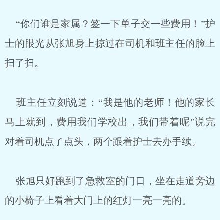
“你们谁是家属？签一下单子交一些费用！”护
士的眼光从张旭身上掠过在司机和班主任的脸上
扫了扫。
班主任立刻说道：“我是他的老师！他的家长
马上就到，费用我们学校出，我们带着呢”说完
对着司机点了点头，两个跟着护士去办手续。
张旭只好跑到了急救室的门口，坐在走道旁边
的小椅子上看着大门上的红灯一亮一亮的。