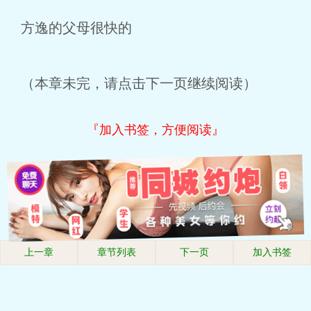
方逸的父母很快的
（本章未完，请点击下一页继续阅读）
『加入书签，方便阅读』
上一章
章节列表
下一页
加入书签