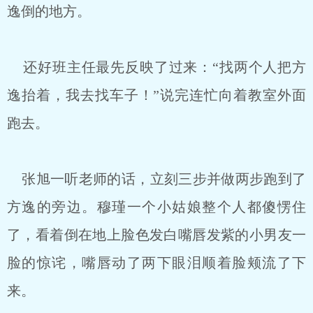
逸倒的地方。
还好班主任最先反映了过来：“找两个人把方
逸抬着，我去找车子！”说完连忙向着教室外面
跑去。
张旭一听老师的话，立刻三步并做两步跑到了
方逸的旁边。穆瑾一个小姑娘整个人都傻愣住
了，看着倒在地上脸色发白嘴唇发紫的小男友一
脸的惊诧，嘴唇动了两下眼泪顺着脸颊流了下
来。