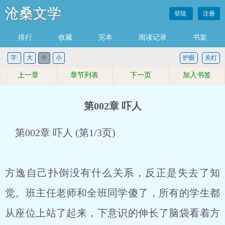
沧桑文学
登陆
注册
排行
收藏
完本
阅读记录
书架
字:
大
中
小
护眼
关灯
上一章
章节列表
下一页
加入书签
第002章 吓人
第002章 吓人 (第1/3页)
方逸自己扑倒没有什么关系，反正是失去了知
觉。班主任老师和全班同学傻了，所有的学生都
从座位上站了起来，下意识的伸长了脑袋看着方