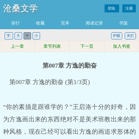
沧桑文学
登陆
注册
排行
收藏
完本
阅读记录
书架
字:
大
中
小
护眼
关灯
上一章
章节列表
下一页
加入书签
第007章 方逸的勤奋
第007章 方逸的勤奋 (第1/3页)
“你的素描是跟谁学的？”王启洛十分的好奇，因
为方逸画出来的东西绝对不是美术班教出来的那
种风格，现在己经可以看出方逸的画追求形体的