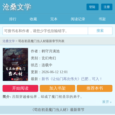
沧桑文学
登陆
注册
排行
收藏
完本
阅读记录
书架
沧桑文学
> 苟在初圣魔门当人材最新章节列表
作者：鹤守月满池
类别：玄幻奇幻
状态：连载中
更新：2026-06-12 12:01
最新：
新书《让仙门再次伟大》已肥，可入！
开始阅读
加入书架
推荐本书
简介:
吕阳穿越修仙界，却成了魔门初圣宗的弟子。
展开
»
幸得异宝【百世书】，死后可以重开一世，让一切从头再来，还能带
《苟在初圣魔门当人材》最新章节
回前世的宝物，修为，寿命，甚至觉醒特殊的天赋。