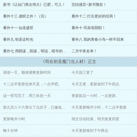
新书《让仙门再次伟大》已肥，可入！
完结感言+新书预告！
奈何次数有限，并非真的不死不灭。
番外十三 虚瞑之外！（完）
番外十二 打出更好的结局！
眼见修仙界乱世将至，吕阳原本决定先在魔门苟住，一世世苦修，不
成仙不出山，奈何魔门凶险异常，遍地都是人材。第一世，吕阳惨遭
番外十一 仙道盛世
番外十 司祟吞阴阳！
师姐暗算。第二世，好不容易反杀师姐，又遭师兄毒手。第三世，第
四世……
番外九 初圣证时光
番外八 我的青春小鸟一样不回来
番外七 用阴谋，阳谋，明说，暗夺的谋！
二月中奖名单！
直到百世之后，再回首，吕阳才发现自己已经成为了一代魔道巨擘，
初圣宗里最畜生的那一个。
《苟在初圣魔门当人材》正文
“魔门个个都是人材，说话又好听。”
请假一天，顺便调整更新时间
今天就三更了
“我超喜欢这里的！”
十二点半更新也来不及，一点半吧。
今天五更，更新放到下午四点
这一世写完了，周三休息一天
更新延后一小时，一点更新。
第九百八十六章出了点岔子，已修改，刷新一下即可
今天更新晚半小时，十二点半更新
更新晚半小时
阅文活动结束，明天恢复四更
晚十分钟
今天更新推到下午两点