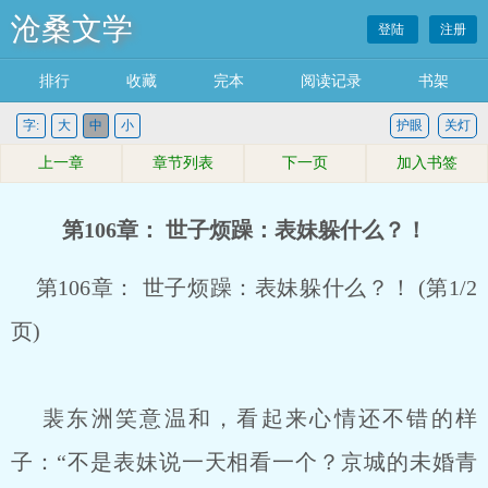
沧桑文学
登陆
注册
排行
收藏
完本
阅读记录
书架
字:
大
中
小
护眼
关灯
上一章
章节列表
下一页
加入书签
第106章： 世子烦躁：表妹躲什么？！
第106章： 世子烦躁：表妹躲什么？！ (第1/2
页)
裴东洲笑意温和，看起来心情还不错的样
子：“不是表妹说一天相看一个？京城的未婚青