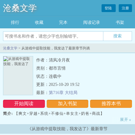
沧桑文学
登陆
注册
排行
收藏
完本
阅读记录
书架
沧桑文学
> 从游戏中提取技能，我发达了最新章节列表
作者：清风冷月夜
类别：都市言情
状态：连载中
更新：2025-10-20 19:52
最新：
第716章 大结局
开始阅读
加入书架
推荐本书
简介:
【爽文+穿越+系统+不修仙+单女主+奶爸+商战】
展开
»
周宇辰带着自己研发的游戏穿越到了另一个世界。只需要认真学习，
《从游戏中提取技能，我发达了》最新章节
提高熟练度，他就能获得游戏中的技能。