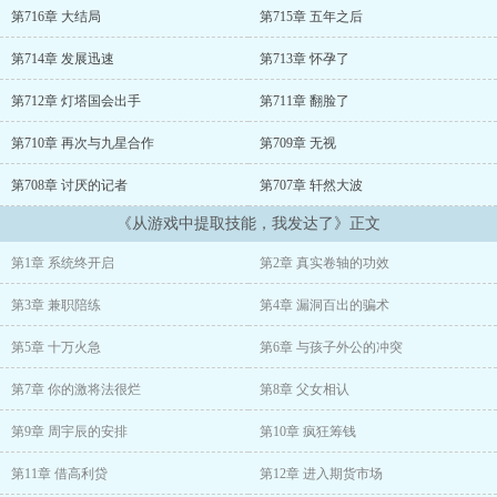
第716章 大结局
第715章 五年之后
国术很难吗？抱歉，我已经是国术大师了。
第714章 发展迅速
第713章 怀孕了
医术？小事儿，看几本医书，我就是神医。
第712章 灯塔国会出手
第711章 翻脸了
西方芯片公司对我们实行芯片封锁？没关系，我是芯片专家，咱们自
己搞芯片。
第710章 再次与九星合作
第709章 无视
第708章 讨厌的记者
第707章 轩然大波
......
《从游戏中提取技能，我发达了》正文
就在周宇辰准备大杀四方的时候，突然女神打来了求救电话，自己竟
然跟她有了一个女儿。
第1章 系统终开启
第2章 真实卷轴的功效
靠，这是要逼我做超级奶爸的节奏吗？
第3章 兼职陪练
第4章 漏洞百出的骗术
第5章 十万火急
第6章 与孩子外公的冲突
第7章 你的激将法很烂
第8章 父女相认
第9章 周宇辰的安排
第10章 疯狂筹钱
第11章 借高利贷
第12章 进入期货市场