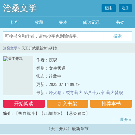
沧桑文学
登陆
注册
排行
收藏
完本
阅读记录
书架
沧桑文学
> 天工开武最新章节列表
作者：夜砚
类别：女生频道
状态：连载中
更新：2025-07-14 09:49
最新：
烽火卷：裂穹薪火 第八十八章 薪火焚舰
开始阅读
加入书架
推荐本书
简介:
【热血战斗】【江湖情怀】【悬疑冒险】
展开
»
林默在纽约雨夜触发卷轴，觉醒为“守卷人”。
《天工开武》最新章节