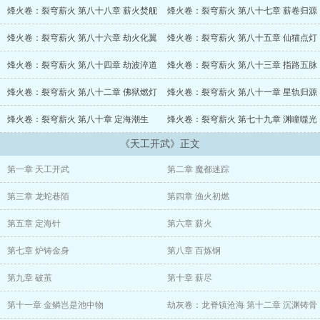
瞬间，全球暗网天价悬赏追杀令刷屏。
烽火卷：裂穹薪火 第八十八章 薪火焚舰
烽火卷：裂穹薪火 第八十七章 薪卷归源
唐人街宗师舍命断后，墨西哥毒枭的卡波耶拉高手破墙而入，印度苦
烽火卷：裂穹薪火 第八十六章 劫火化翼
烽火卷：裂穹薪火 第八十五章 仙猫点灯
修者瑜伽术扭曲空间。
烽火卷：裂穹薪火 第八十四章 劫波淬道
烽火卷：裂穹薪火 第八十三章 指路五脉
他带着半部《天工开武图》亡命上海，太平洋擂台汇聚全球武者，桑
搏、卡波耶拉、古瑜伽体系的碰撞。
烽火卷：裂穹薪火 第八十二章 佛狱燃灯
烽火卷：裂穹薪火 第八十一章 星轨归源
烽火卷：裂穹薪火 第八十章 定海潮生
烽火卷：裂穹薪火 第七十九章 渊瞳噬光
浦江决战夜，他持断刀立于明珠塔顶。
《天工开武》正文
“要这天下武运？问过我身后五千年的魂没有？”
第一章 天工开武
第二章 魔都迷踪
第三章 龙蛇巷陌
第四章 渔火初燃
第五章 定海针
第六章 薪火
第七章 炉铸金身
第八章 百炼钢
第九章 破茧
第十章 薪尽
第十一章 金鳞岂是池中物
劫灰卷：龙脊镇沧海 第十二章 沉渊铸骨