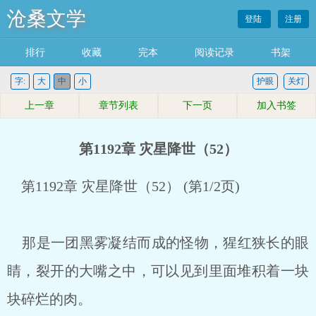
沧桑文学
登陆
注册
排行
收藏
完本
阅读记录
书架
字:
大
中
小
护眼
关灯
上一章
章节列表
下一页
加入书签
第1192章 灾星降世（52）
第1192章 灾星降世（52） (第1/2页)
那是一团黑雾凝结而成的怪物，猩红狭长的眼
睛，裂开的大嘴之中，可以见到里面堆积着一块
块碎烂的肉。