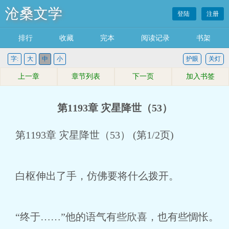
沧桑文学
登陆
注册
排行
收藏
完本
阅读记录
书架
字:
大
中
小
护眼
关灯
上一章
章节列表
下一页
加入书签
第1193章 灾星降世（53）
第1193章 灾星降世（53） (第1/2页)
白枢伸出了手，仿佛要将什么拨开。
“终于……”他的语气有些欣喜，也有些惆怅。