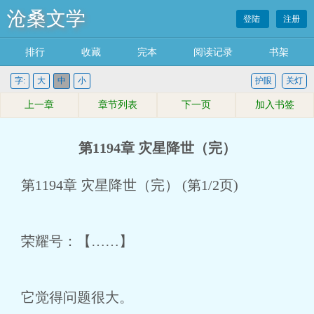
沧桑文学
登陆
注册
排行
收藏
完本
阅读记录
书架
字:
大
中
小
护眼
关灯
上一章
章节列表
下一页
加入书签
第1194章 灾星降世（完）
第1194章 灾星降世（完） (第1/2页)
荣耀号：【……】
它觉得问题很大。