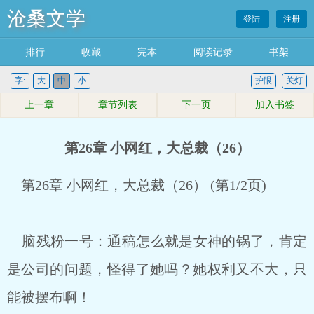
沧桑文学
登陆
注册
排行
收藏
完本
阅读记录
书架
字:
大
中
小
护眼
关灯
上一章
章节列表
下一页
加入书签
第26章 小网红，大总裁（26）
第26章 小网红，大总裁（26） (第1/2页)
脑残粉一号：通稿怎么就是女神的锅了，肯定
是公司的问题，怪得了她吗？她权利又不大，只
能被摆布啊！