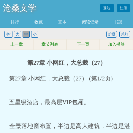
沧桑文学
登陆
注册
排行
收藏
完本
阅读记录
书架
字:
大
中
小
护眼
关灯
上一章
章节列表
下一页
加入书签
第27章 小网红，大总裁（27）
第27章 小网红，大总裁（27） (第1/2页)
五星级酒店，最高层VIP包厢。
全景落地窗布置，半边是高大建筑，半边是湛