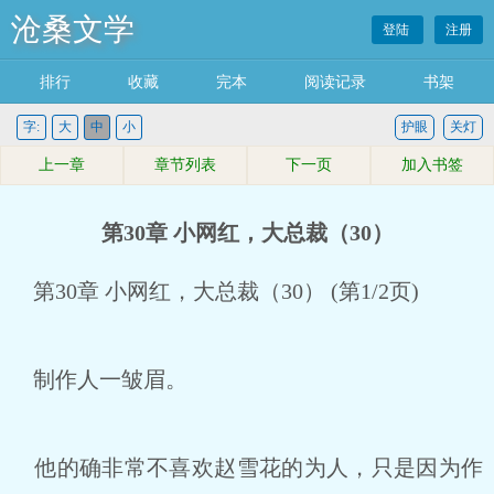
沧桑文学
登陆
注册
排行
收藏
完本
阅读记录
书架
字:
大
中
小
护眼
关灯
上一章
章节列表
下一页
加入书签
第30章 小网红，大总裁（30）
第30章 小网红，大总裁（30） (第1/2页)
制作人一皱眉。
他的确非常不喜欢赵雪花的为人，只是因为作