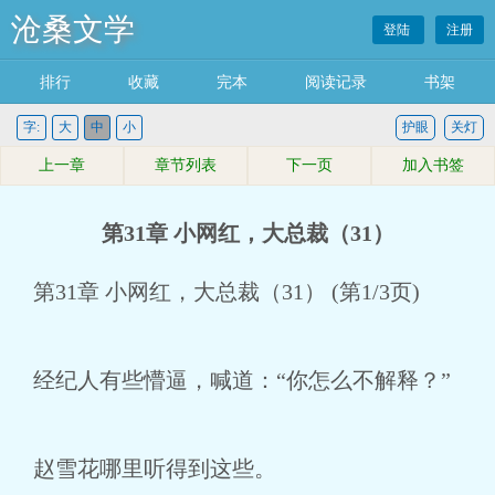
沧桑文学
登陆
注册
排行
收藏
完本
阅读记录
书架
字:
大
中
小
护眼
关灯
上一章
章节列表
下一页
加入书签
第31章 小网红，大总裁（31）
第31章 小网红，大总裁（31） (第1/3页)
经纪人有些懵逼，喊道：“你怎么不解释？”
赵雪花哪里听得到这些。