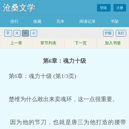
沧桑文学
登陆
注册
排行
收藏
完本
阅读记录
书架
字:
大
中
小
护眼
关灯
上一章
章节列表
下一页
加入书签
第6章：魂力十级
第6章：魂力十级 (第1/3页)
楚维为什么敢出来卖魂环，这一点很重要。
因为他的节刀，也就是唐三为他打造的腰带