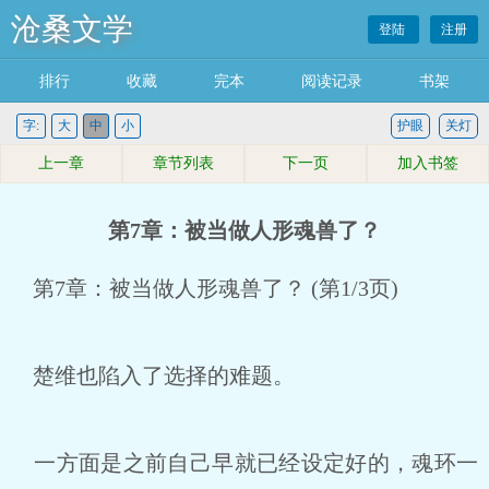
沧桑文学
登陆
注册
排行
收藏
完本
阅读记录
书架
字:
大
中
小
护眼
关灯
上一章
章节列表
下一页
加入书签
第7章：被当做人形魂兽了？
第7章：被当做人形魂兽了？ (第1/3页)
楚维也陷入了选择的难题。
一方面是之前自己早就已经设定好的，魂环一