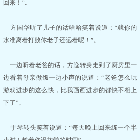
回来！”。
方国华听了儿子的话哈哈笑着说道：“就你的
水准离着打败你老子还远着呢！”。
一边听着老爸的话，方逸转身走到了厨房里一
边看着母亲做饭一边小声的说道：“老爸怎么玩
游戏进步的这么快，比我画画进步的都快不相上
下了”。
于琴转头笑着说道：“每天晚上回来练一个半