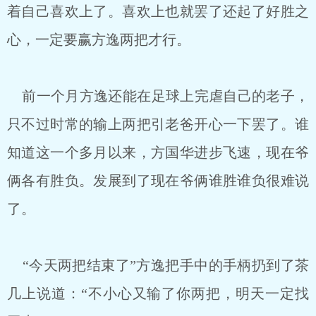
着自己喜欢上了。喜欢上也就罢了还起了好胜之
心，一定要赢方逸两把才行。
前一个月方逸还能在足球上完虐自己的老子，
只不过时常的输上两把引老爸开心一下罢了。谁
知道这一个多月以来，方国华进步飞速，现在爷
俩各有胜负。发展到了现在爷俩谁胜谁负很难说
了。
“今天两把结束了”方逸把手中的手柄扔到了茶
几上说道：“不小心又输了你两把，明天一定找