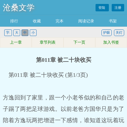
沧桑文学
登陆
注册
排行
收藏
完本
阅读记录
书架
字:
大
中
小
护眼
关灯
上一章
章节列表
下一页
加入书签
第011章 被二十块收买
第011章 被二十块收买 (第1/3页)
方逸回到了家里，跟一个小老爷似的和自己的老
子踢了两把足球游戏。以前老爸方国华只是为了
陪着方逸玩两把增进一下感情，谁知道这玩着玩