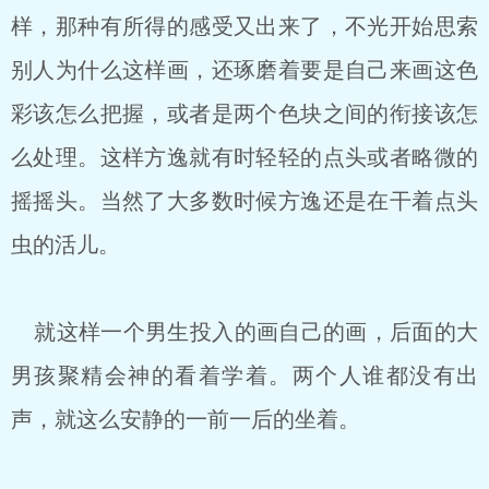
样，那种有所得的感受又出来了，不光开始思索
别人为什么这样画，还琢磨着要是自己来画这色
彩该怎么把握，或者是两个色块之间的衔接该怎
么处理。这样方逸就有时轻轻的点头或者略微的
摇摇头。当然了大多数时候方逸还是在干着点头
虫的活儿。
就这样一个男生投入的画自己的画，后面的大
男孩聚精会神的看着学着。两个人谁都没有出
声，就这么安静的一前一后的坐着。