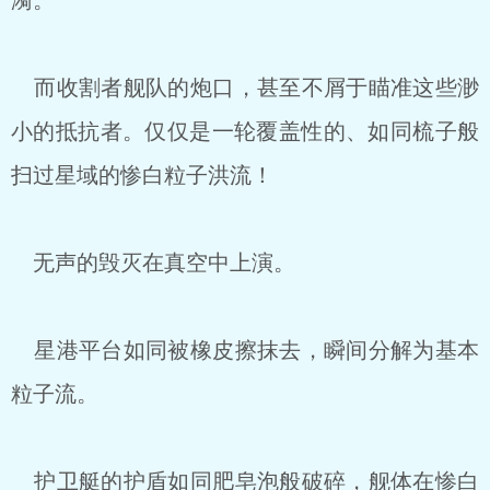
漪。
而收割者舰队的炮口，甚至不屑于瞄准这些渺
小的抵抗者。仅仅是一轮覆盖性的、如同梳子般
扫过星域的惨白粒子洪流！
无声的毁灭在真空中上演。
星港平台如同被橡皮擦抹去，瞬间分解为基本
粒子流。
护卫艇的护盾如同肥皂泡般破碎，舰体在惨白