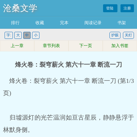
沧桑文学
登陆
注册
排行
收藏
完本
阅读记录
书架
字:
大
中
小
护眼
关灯
上一章
章节列表
下一页
加入书签
烽火卷：裂穹薪火 第六十一章 断流一刀
烽火卷：裂穹薪火 第六十一章 断流一刀 (第1/3
页)
归墟源灯的光芒温润如亘古星辰，静静悬浮于
林默身侧。