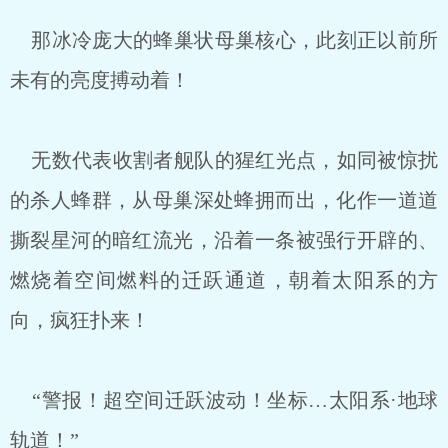
那冰冷庞大的蜂巢状母巢核心，此刻正以前所
未有的亮度搏动着！
无数代表收割者舰队的猩红光点，如同被惊扰
的杀人蜂群，从母巢深处蜂拥而出，化作一道道
撕裂星河的暗红流光，沿着一条被强行开辟的、
燃烧着空间燃料的迁跃通道，朝着太阳系的方
向，疯狂扑来！
“警报！超空间迁跃波动！坐标…太阳系·地球
轨道！”