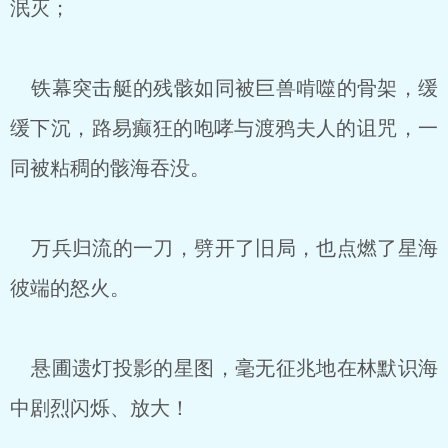
泯灭；
铁幕突击艇的残骸如同被巨兽啃噬的骨架，缓
缓下沉，路易癫狂的咆哮与渡鸦夫人的诅咒，一
同被粘稠的骸海吞没。
万兵归流的一刀，劈开了旧局，也点燃了星海
彼端的怒火。
悬圃遗灯投影的星图，毫无征兆地在林默识海
中剧烈闪烁、放大！