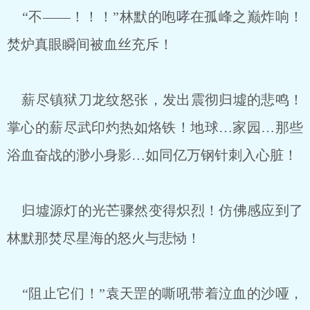
“不——！！！”林默的咆哮在孤峰之巅炸响！
焚炉真眼瞬间被血丝充斥！
薪尽镇狱刀龙纹怒张，发出震彻归墟的悲鸣！
掌心的薪尽武印灼热如烙铁！地球…家园…那些
浴血奋战的渺小身影…如同亿万钢针刺入心脏！
归墟源灯的光芒骤然变得炽烈！仿佛感应到了
林默那焚尽星海的怒火与悲恸！
“阻止它们！”袁天罡的嘶吼带着泣血的沙哑，