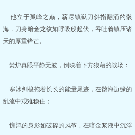
他立于孤峰之巅，薪尽镇狱刀斜指翻涌的骸
海，刀身暗金龙纹如呼吸般起伏，吞吐着镇压诸
天的厚重锋芒。
焚炉真眼平静无波，倒映着下方狼藉的战场：
寒冰剑梭拖着长长的能量尾迹，在骸海边缘的
乱流中艰难稳住；
惊鸿的身影如破碎的风筝，在暗金浆液中沉浮