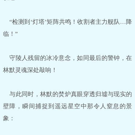
“检测到‘灯塔’矩阵共鸣！收割者主力舰队…降
临！”
守陵人残留的冰冷意念，如同最后的警钟，在
林默灵魂深处敲响！
与此同时，林默的焚炉真眼穿透归墟与现实的
壁障，瞬间捕捉到遥远星空中那令人窒息的景
象：