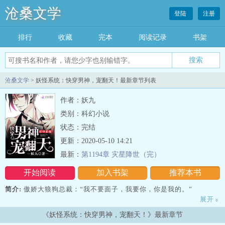
沧桑文学
登陆
注册
排行
收藏
完本
阅读记录
书架
沧桑文学
> 妖怪系统：快穿男神，宠翻天！最新章节列表
作者：妖九
类别：科幻小说
状态：完结
更新：2020-05-10 14:21
最新：
第1194章 灾星降世（完）
开始阅读
加入书架
推荐本书
简介:
傲娇大狼狗总裁：“我不要面子，我要你，你是我的。”
展开
»
——不，你是我的，我一个人的。
《妖怪系统：快穿男神，宠翻天！》最新章节