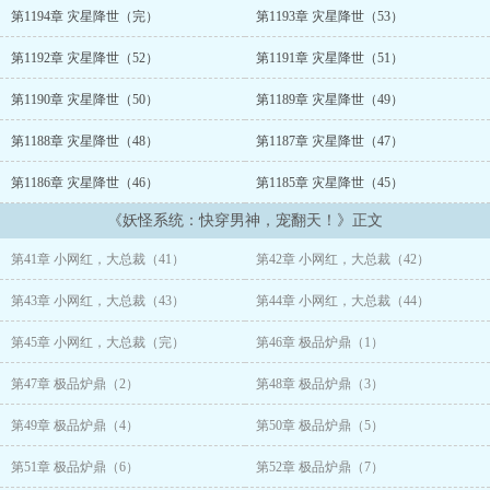
高高在上的清冷仙君：“我的心里只有苍生。”
第1194章 灾星降世（完）
第1193章 灾星降世（53）
——好巧，我就叫苍生。
第1192章 灾星降世（52）
第1191章 灾星降世（51）
桀骜不驯的少年：“你愿意带没人要的小可爱回家，成为他的一生
第1190章 灾星降世（50）
第1189章 灾星降世（49）
吗？”
第1188章 灾星降世（48）
第1187章 灾星降世（47）
——不愿意，因为，我要生生世世。
第1186章 灾星降世（46）
第1185章 灾星降世（45）
沉默寡言的忠犬骑士：“我的一切都属于你，如一条忠犬，听从吩
《妖怪系统：快穿男神，宠翻天！》正文
咐。”
第41章 小网红，大总裁（41）
第42章 小网红，大总裁（42）
——我命令你，在家洗干净，躺平等我。
第43章 小网红，大总裁（43）
第44章 小网红，大总裁（44）
系统忍不住长叹一声：小哥哥走过最远的路，就是小姐姐的套路！
第45章 小网红，大总裁（完）
第46章 极品炉鼎（1）
【一对一！苏爽甜！宠翻天！】
第47章 极品炉鼎（2）
第48章 极品炉鼎（3）
第49章 极品炉鼎（4）
第50章 极品炉鼎（5）
第51章 极品炉鼎（6）
第52章 极品炉鼎（7）